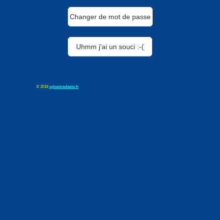
Changer de mot de passe
Uhmm j'ai un souci :-(
© 2018
sylvestredenis.fr